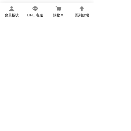
會員帳號
LINE 客服
購物車
回到頂端
EVOASIS 家用充電樁 線上購物頁
關於我們
前往EVOASIS官網
關於EVOASIS充電服務
客服中心
服務專線:
06-602-0889
客服信箱:
help@evoasis.com.tw
相關資訊
用戶條款及退貨政策
隱私權政策
© 2024 by EVOASIS Charging Operator.