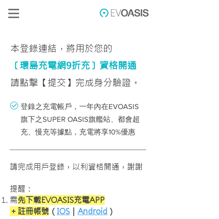
本
登錄連結，將用於
您的
〔環島充電網9折充〕資格開通
請點擊【提交】完成身分驗證。
登錄之充電帳戶，一年內在EVOASIS
旗下之SUPER OASIS旗艦站、都會超
充、慢充等據點，充電將享10%優惠
請完成用戶登錄，以利資格開通，謝謝
提醒：
需
先下載EVOASIS充電APP
＋註冊帳號
（
IOS
｜
Android
）