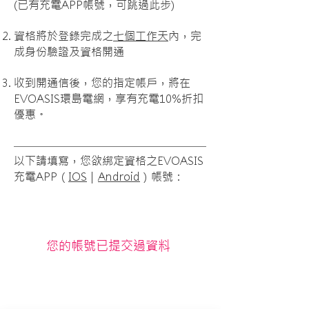
(已有充電APP帳號，可跳過此步)
資格將於登錄完成之
七個工作天
內，完
成身份驗證及資格開通
收到開通信後，您的指定帳戶，將在
EVOASIS環島電網，享有充電10%折扣
優惠。
以下請填寫，您欲綁定資格之EVOASIS
充電APP（
IOS
｜
Android
）帳號：
您的帳號已提交過資料