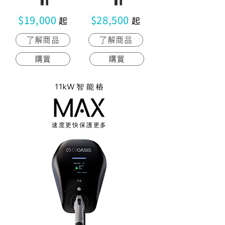
$19,000
​
$28,500
​
起
起
了解商品
了解商品
購買
購買
11k
W
智能樁
速度更快保護更多