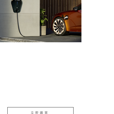
安全
是首要考量
擁有CNS RPC國家安全認證標準 ， 樁體內
建 15 項防護機制 ， 從過溫 、 過壓到漏電
保護 ， 層層把關 。 更投保 1.5 億產品責
任險 ， 以及最高 3 年產品保固 ， 給你前
所未有的安心感 。
立即購買