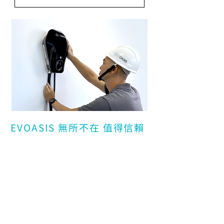
EVOASIS 無所不在 值得信賴
最高 3 年保固
購買充電樁享有 2 年保固 ，
透過認證商安裝 ， 則將延長到 3 年保固 。
1.5 億產品責任險
在家充電不只方便 ， 還更安心 。