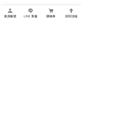
需經過 EVOASIS 培訓認證 ，
才能成為我們認證的安裝商 。
會員帳號
LINE 客服
購物車
回到頂端
全台最大
充電站營運商