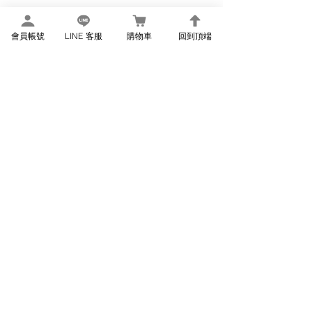
會員帳號
LINE 客服
購物車
回到頂端
EVOASIS 家用充電樁 線上購物頁
關於我們
前往EVOASIS官網
關於EVOASIS充電服務
客服中心
服務專線:
06-602-0889
客服信箱:
help@evoasis.com.tw
相關資訊
用戶條款及退貨政策
隱私權政策
© 2024 by EVOASIS Charging Operator.