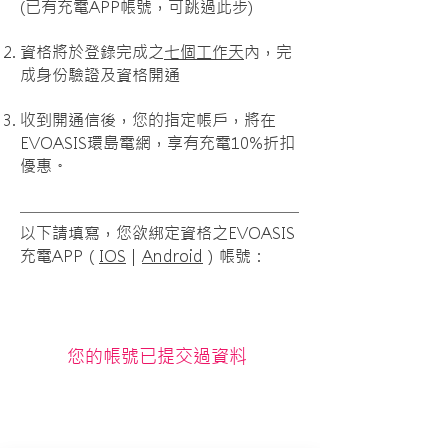
(已有充電APP帳號，可跳過此步)
資格將於登錄完成之
七個工作天
內，完
成身份驗證及資格開通
收到開通信後，您的指定帳戶，將在
EVOASIS環島電網，享有充電10%折扣
優惠。
以下請填寫，您欲綁定資格之EVOASIS
充電APP（
IOS
｜
Android
）帳號：
您的帳號已提交過資料