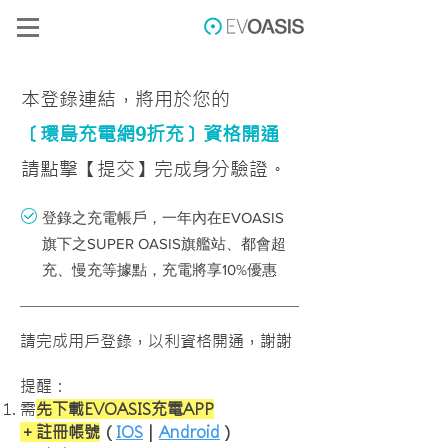
本
登錄連結，將用於
您的
〔環島充電網9折充〕資格開通
請點擊【提交】完成身分驗證。
登錄之充電帳戶，一年內在EVOASIS
旗下之SUPER OASIS旗艦站、都會超
充、慢充等據點，充電將享10%優惠
請完成用戶登錄，以利資格開通，謝謝
提醒：
需
先下載EVOASIS充電APP
＋註冊帳號
（
IOS
｜
Android
）