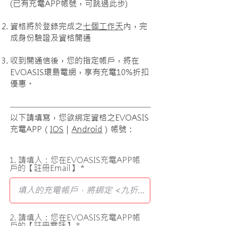
(已有充電APP帳號，可跳過此步)
資格將於登錄完成之
七個工作天
內，完
成身份驗證及資格開通
收到開通信後，您的指定帳戶，將在
EVOASIS環島電網，享有充電10%折扣
優惠。
以下請填寫，您欲綁定資格之EVOASIS
充電APP（
IOS
｜
Android
）帳號：
1. 請填入：您在EVOASIS充電APP帳
戶的【註冊Email】
2. 請填入：您在EVOASIS充電APP帳
戶的【註冊電話】