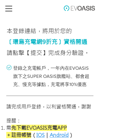
本
登錄連結，將用於
您的
〔環島充電網9折充〕資格開通
請點擊【提交】完成身分驗證。
登錄之充電帳戶，一年內在EVOASIS
旗下之SUPER OASIS旗艦站、都會超
充、慢充等據點，充電將享10%優惠
請完成用戶登錄，以利資格開通，謝謝
提醒：
需
先下載EVOASIS充電APP
＋註冊帳號
（
IOS
｜
Android
）