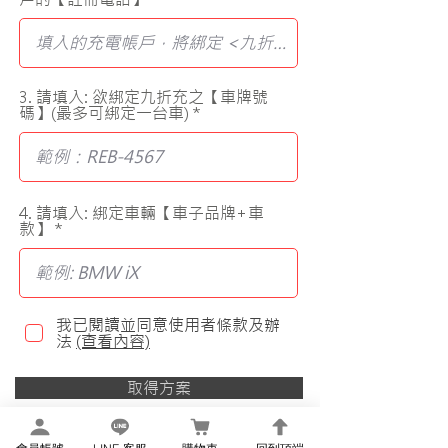
3. 請填入: 欲綁定九折充之【車牌號
碼】(最多可綁定一台車)
4. 請填入: 綁定車輛【車子品牌+車
款】
我已閱讀並同意使用者條款及辦
法
(查看內容)
取得方案