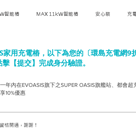
7kW智能樁
MAX 11kW智能樁
安心裝
充
SIS家用充電樁，以下為您的〔環島充電網9
點擊【提交】完成身分驗證。
年內在EVOASIS旗下之SUPER OASIS旗艦站、都會超
享10%優惠
資格開通，謝謝！