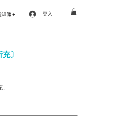
電知識+
登入
折充〕
充、