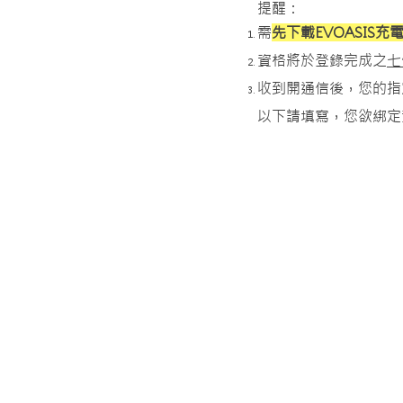
提醒：
需
先下載EVOASIS充
資格將於登錄完成之
七
收到開通信後，您的指定
以下請填寫，您欲綁定資