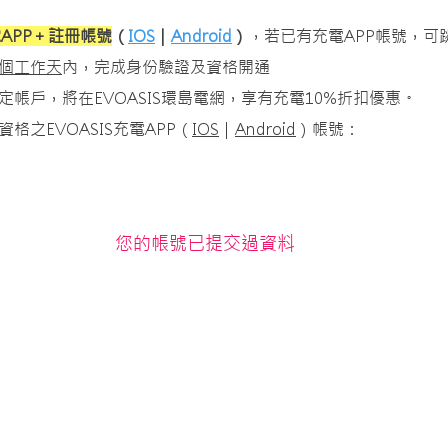
電APP＋註冊帳號
（
IOS
｜
Android
）
，若已有充電APP帳號，可
個工作天
內，完成身份驗證及資格開通
帳戶，將在EVOASIS環島電網，享有充電10%折扣優惠。
格之EVOASIS充電APP（
IOS
｜
Android
）帳號：
您的帳號已提交過資料