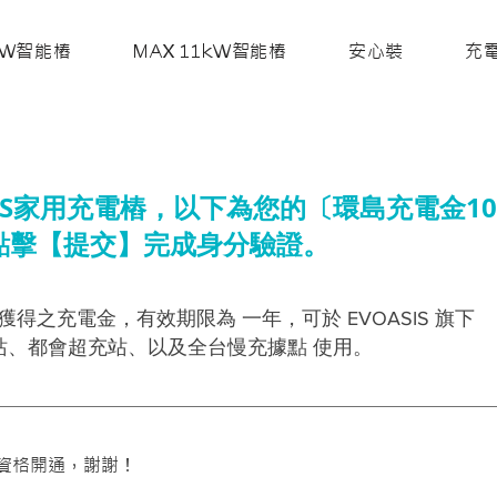
7kW智能樁
MAX 11kW智能樁
安心裝
充
SIS家用充電樁，以下為您的〔環島充電金10
點擊【提交】完成身分驗證。
得之充電金，有效期限為 一年，可於 EVOASIS 旗下
 旗艦站、都會超充站、以及全台慢充據點 使用。
資格開通，謝謝！