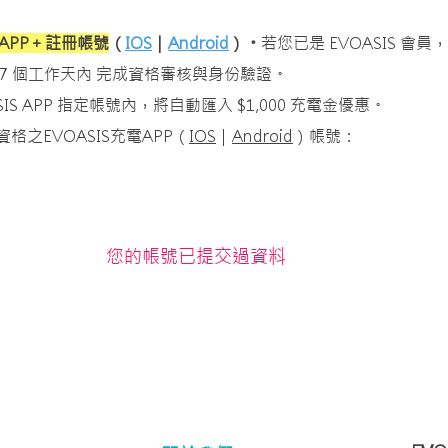
電APP＋註冊帳號
（
IOS
｜
Android
）。
若您已是 EVOASIS 會
7 個工作天內 完成資格審核與身份驗證。
IS APP 指定帳號內，將自動匯入 $1,000 充電金優惠。
之EVOASIS充電APP（
IOS
｜
Android
）帳號：
您的帳號已提交過資料