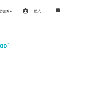
電知識+
登入
00〕